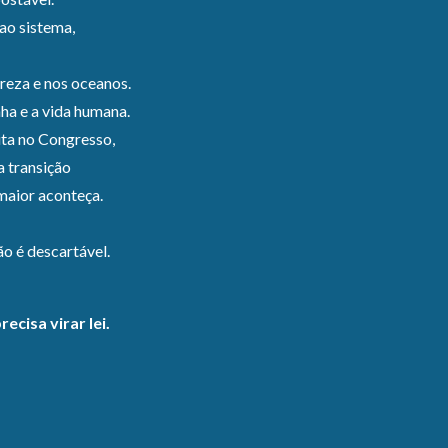
 ao sistema,
ureza e nos oceanos.
ha e a vida humana.
mita no Congresso,
a transição
maior aconteça.
ão é descartável.
cisa virar lei.