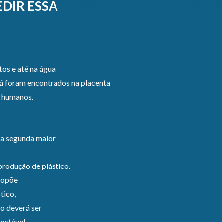
EDIR ESSA
tos e até na água
á foram encontrados na placenta,
o humanos.
e a segunda maior
 produção de plástico.
ropõe
tico,
o deverá ser
postável.