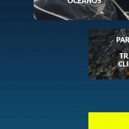
OCEANOS
PAR
TR
CL